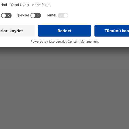
yukarıda resmi olarak listelenip
@storopack.be
öyle değilse, bu Storopack'tan
inizi veya banka bilgilerinizi
@storopack-japan.com
açmayın ve e-postayı da
aki Itemcon Harici Veri Koruma