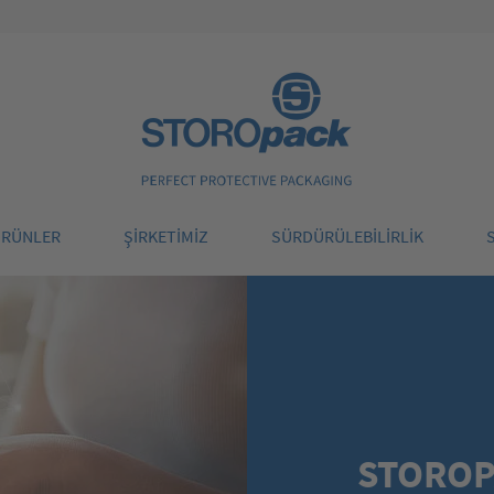
Storopack
ÜRÜNLER
ŞIRKETIMIZ
SÜRDÜRÜLEBILIRLIK
STOROP