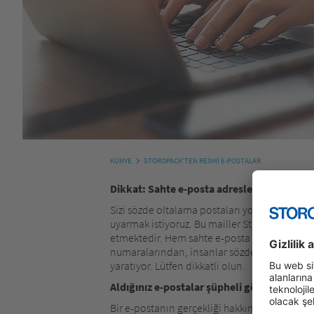
KÜNYE
STOROPACK'TEN RESMI E-POSTALAR
Dikkat: Sahte e-posta adreslerinden gele
Sizi sözde oltalama postaları yoluyla çevrimi
uyarmak istiyoruz. Bu mailler Storopack tara
etmektedir. Hem sahte e-posta adreslerinde
numaralarından, insanlar sözde Storopack a
yaratıyor. Lütfen dikkatli olun.
Aldığınız e-postalar şüpheli görünüyorsa 
Bir e-postanın gerçekliği hakkında şüpheleri