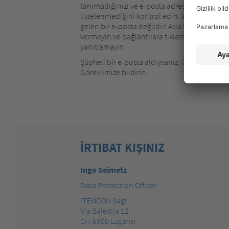
tanımadığınızı ve e-posta adresinin sonunun 
listelenmediğini kontrol edin. Eğer durum b
gelen bir e-posta değildir! Asla kişisel bilgiler
vermeyin ve bağlantılara tıklamayın. Ekleri 
yanıtlamayın.
Şüpheli bir e-posta aldıysanız, lütfen aşağıd
Görevlimize bildirin.
İRTIBAT KIŞINIZ
Ingo Seimetz
Data Protection Officer
ITEMCON Sagl
Via Balestra 12
CH-6900 Lugano