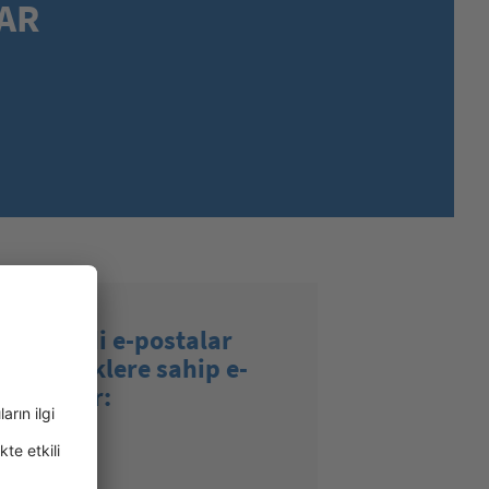
AR
MEXICO,
SPANISH
MIDDLE EAST + AFRICA,
ENGLISH
NETHERLANDS,
DUTCH
POLANDS,
POLISH
SPAIN,
SPANISH
SWEDEN,
SWEDISH
SWITZERLAND,
FRENCH
SWITZERLAND,
GERMAN
TURKEY,
TURKISH
UNITED KINGDOM,
ENGLISH
UNITED STATES OF AMERICA,
ENGLISH
len ciddi e-postalar
ki son eklere sahip e-
den gelir: