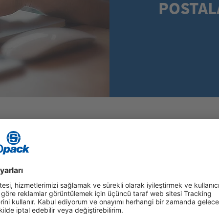
POSTAL
n oltalama postaları dolaşımda
çi dolandırıcılık konusunda
Storopack'tan ge
fından gönderildiğini iddia
yalnızca aşağıda
n hem de sahte telefon
posta adreslerin
dına hareket ediyor ve güven
@storopack.com
ne yapmalısınız?
niz varsa, önce göndereni tanıyıp
@mail.storopack.com