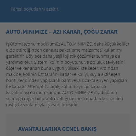
Parsel boyutlarını azaltır.
AUTO.MINIMIZE – AZI KARAR, ÇOĞU ZARAR
İş Otomasyonu modülümüz AUTO.MINIMIZE, daha küçük koliler
elde ettirdiğinden daha az paketleme malzemesi kullanımı
gerektirir. Böylece daha yeşil lojistik çözümler sunmaya da
yardımcı olur. Sistem, kolinin boyutunu ve doluluk seviyesini
ölçer ve kenarları buna uygun yükseklikte keser. Ardından
makine, kolinin üst tarafını katlar ve koliyi, suyla aktifleşen
bant, kendinden yapışkanlı bant veya sıcakta eriyen yapışkan
ile kapatır. Alternatif olarak, kolinin ayrı bir kapakla
kapatılması da mümkündür. AUTO.MINIMIZE modülünün
sunduğu diğer bir pratik özelliği de farklı ebatlardaki kolileri
rastgele sıralamayla işleyebilmesidir.
AVANTAJLARINA GENEL BAKIŞ