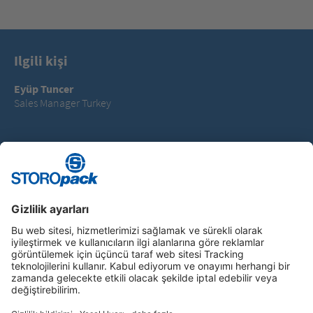
Ilgili kişi
Eyüp Tuncer
Sales Manager Turkey
T +90 532 5561917
eyup.tuncer@storopack.com
Instagram
LinkedIn
Vimeo